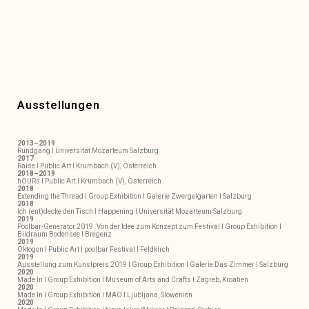
Ausstellungen
2013–2019
Rundgang I Universität Mozarteum Salzburg
2017
Raise I Public Art I Krumbach (V), Österreich
2018–2019
hOURs I Public Art I Krumbach (V), Österreich
2018
Extending the Thread I Group Exhibition I Galerie Zwergelgarten I Salzburg
2018
Ich (ent)decke den Tisch I Happening I Universität Mozarteum Salzburg
2019
Poolbar-Generator 2019. Von der Idee zum Konzept zum Festival I Group Exhibition I
Bildraum Bodensee I Bregenz
2019
Oktogon I Public Art I poolbar Festival I Feldkirch
2019
Ausstellung zum Kunstpreis 2019 I Group Exhibition I Galerie Das Zimmer I Salzburg
2020
Made In I Group Exhibition I Museum of Arts and Crafts I Zagreb, Kroatien
2020
Made In I Group Exhibition I MAO I Ljubljana, Slowenien
2020