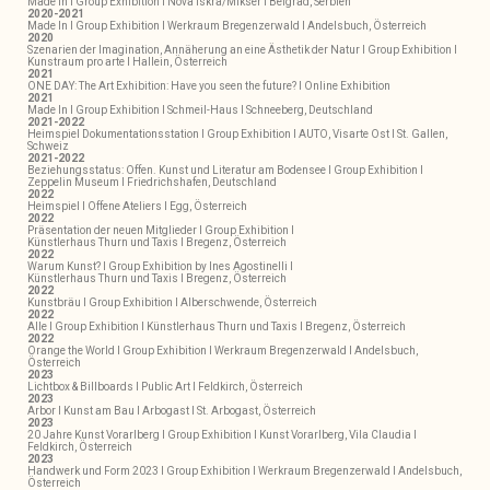
Made In I Group Exhibition I Nova Iskra/Mikser I Belgrad, Serbien
2020-2021
Made In I Group Exhibition I Werkraum Bregenzerwald I Andelsbuch, Österreich
2020
Szenarien der Imagination, Annäherung an eine Ästhetik der Natur I Group Exhibition I
Kunstraum pro arte I Hallein, Österreich
2021
ONE DAY: The Art Exhibition: Have you seen the future? I Online Exhibition
2021
Made In I Group Exhibition I Schmeil-Haus I Schneeberg, Deutschland
2021-2022
Heimspiel Dokumentationsstation I Group Exhibition I AUTO, Visarte Ost I St. Gallen,
Schweiz
2021-2022
Beziehungsstatus: Offen. Kunst und Literatur am Bodensee I Group Exhibition I
Zeppelin Museum I Friedrichshafen, Deutschland
2022
Heimspiel I Offene Ateliers I Egg, Österreich
2022
Präsentation der neuen Mitglieder I Group Exhibition I
Künstlerhaus Thurn und Taxis I Bregenz, Österreich
2022
Warum Kunst? I Group Exhibition by Ines Agostinelli I
Künstlerhaus Thurn und Taxis I Bregenz, Österreich
2022
Kunstbräu I Group Exhibition I Alberschwende, Österreich
2022
Alle I Group Exhibition I Künstlerhaus Thurn und Taxis I Bregenz, Österreich
2022
Orange the World I Group Exhibition I Werkraum Bregenzerwald I Andelsbuch,
Österreich
2023
Lichtbox & Billboards I Public Art I Feldkirch, Österreich
2023
Arbor I Kunst am Bau I Arbogast I St. Arbogast, Österreich
2023
20 Jahre Kunst Vorarlberg I Group Exhibition I Kunst Vorarlberg, Vila Claudia I
Feldkirch, Österreich
2023
Handwerk und Form 2023 I Group Exhibition I Werkraum Bregenzerwald I Andelsbuch,
Österreich