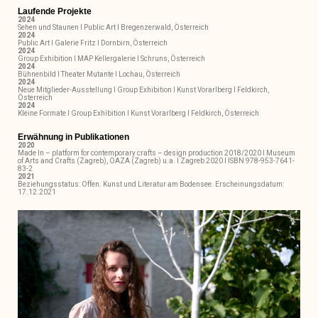
Laufende Projekte
2024
Sehen und Staunen I Public Art I Bregenzerwald, Österreich
2024
Public Art I Galerie Fritz I Dornbirn, Österreich
2024
Group Exhibition I MAP Kellergalerie I Schruns, Österreich
2024
Bühnenbild I Theater Mutante I Lochau, Österreich
2024
Neue Mitglieder-Ausstellung I Group Exhibition I Kunst Vorarlberg I Feldkirch,
Österreich
2024
Kleine Formate I Group Exhibition I Kunst Vorarlberg I Feldkirch, Österreich
Erwähnung in Publikationen
2020
Made In – platform for contemporary crafts – design production 2018/2020 I Museum
of Arts and Crafts (Zagreb), OAZA (Zagreb) u.a. I Zagreb 2020 I ISBN 978-953-7641-
83-2
2021
Beziehungsstatus: Offen. Kunst und Literatur am Bodensee. Erscheinungsdatum:
17.12.2021